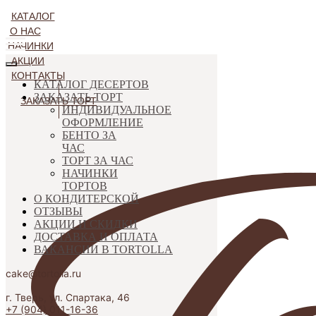
КАТАЛОГ
О НАС
НАЧИНКИ
АКЦИИ
КОНТАКТЫ
КАТАЛОГ ДЕСЕРТОВ
ЗАКАЗАТЬ ТОРТ
ЗАКАЗАТЬ ТОРТ
ИНДИВИДУАЛЬНОЕ
ОФОРМЛЕНИЕ
БЕНТО ЗА
ЧАС
ТОРТ ЗА ЧАС
НАЧИНКИ
ТОРТОВ
О КОНДИТЕРСКОЙ
ОТЗЫВЫ
АКЦИИ И СКИДКИ
ДОСТАВКА И ОПЛАТА
ВАКАНСИИ В TORTOLLA
cake@tortolla.ru
г. Тверь, ул. Спартака, 46
+7 (904) 011-16-36