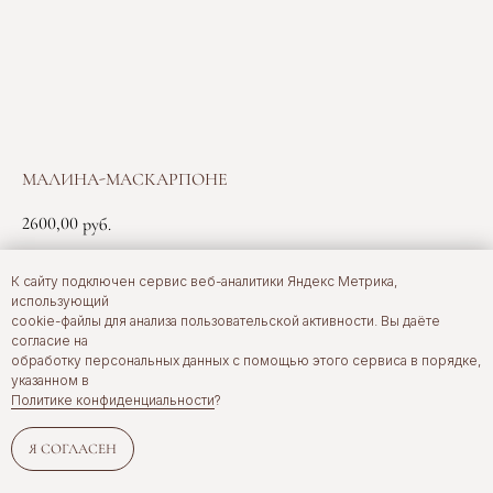
МАЛИНА-МАСКАРПОНЕ
2600,00
руб.
К сайту подключен сервис веб-аналитики Яндекс Метрика,
Тонкий ванильный бисквит, малиновая начинка, крем «Маскарпоне»
использующий
cookie-файлы для анализа пользовательской активности. Вы даёте
согласие на
обработку персональных данных с помощью этого сервиса в порядке,
указанном в
Error get alias
Политике конфиденциальности
?
Я СОГЛАСЕН