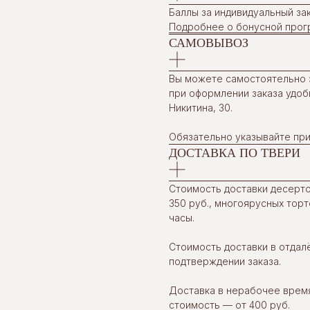
Баллы за индивидуальный зак
Подробнее о бонусной прогр
САМОВЫВОЗ
Вы можете самостоятельно з
при оформлении заказа удобн
Никитина, 30.
Обязательно указывайте при
ДОСТАВКА ПО ТВЕРИ
Стоимость доставки десертов
350 руб., многоярусных тор
часы.
Стоимость доставки в отда
подтверждении заказа.
ОЙ
TORTOLLA НА СПАРТАКА
ов
г. Тверь, ул. Спартака, 46
Доставка в нерабочее врем
+7 (904) 011-16-36
стоимость — от 400 руб.
час»‎