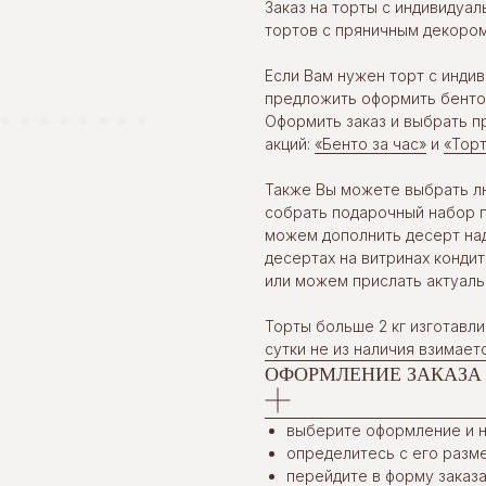
Заказ на торты с индивидуа
тортов с пряничным декором
Если Вам нужен торт с инд
предложить оформить бенто-т
Оформить заказ и выбрать 
акций:
«Бенто за час»
и
«Торт
Также Вы можете выбрать лю
собрать подарочный набор п
можем дополнить десерт на
десертах на витринах конди
или можем прислать актуаль
Торты больше 2 кг изготавли
сутки не из наличия взимает
ОФОРМЛЕНИЕ ЗАКАЗА
выберите оформление и н
определитесь с его разме
перейдите в форму заказа,