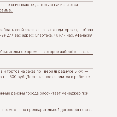
аз не списываются, а только начисляются.
амме...
абрать свой заказ из наших кондитерских, выбрав
ый для вас адрес: Спартака, 46 или наб. Афанасия
близительное время, в которое заберёте заказ.
 и тортов на заказ по Твери (в радиусе 8 км) —
тов — 500 руб. Доставка производится в рабочие
лённые районы города рассчитает менеджер при
ИП Сизова Ольга Викторовна
ОГРНИП 320695200033608
я возможна по предварительной договорённости,
ИНН 710407263633