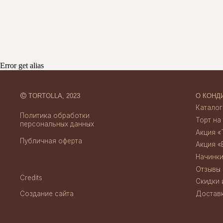
Публичная оферта
Акция «Бенто за
Начинки тортов
Отзывы
Credits
Скидки и акции
Создание сайта
Доставка и опл
Error get alias