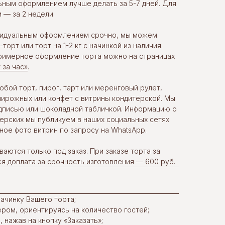
льным оформлением лучше делать за 5-7 дней. Для
 — за 2 недели.
ивидуальным оформлением срочно, мы можем
орт или торт на 1-2 кг с начинкой из наличия.
примерное оформление торта можно на страницах
 за час»
.
бой торт, пирог, тарт или меренговый рулет,
ирожных или конфет с витрины кондитерской. Мы
дписью или шоколадной табличкой. Информацию о
терских мы публикуем в наших социальных сетях
ное фото витрин по запросу на WhatsApp.
ваются только под заказ. При заказе торта за
ся доплата за срочность изготовления — 600 руб.
ачинку Вашего торта;
ром, ориентируясь на количество гостей;
 нажав на кнопку «Заказать»;