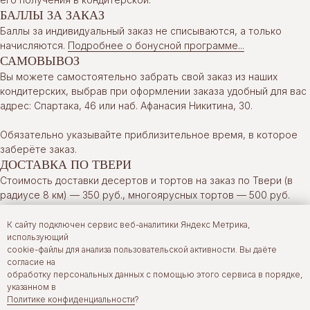
БАЛЛЫ ЗА ЗАКАЗ
Баллы за индивидуальный заказ не списываются, а только
начисляются.
Подробнее о бонусной программе...
САМОВЫВОЗ
Вы можете самостоятельно забрать свой заказ из наших
кондитерских, выбрав при оформлении заказа удобный для вас
адрес: Спартака, 46 или наб. Афанасия Никитина, 30.
Обязательно указывайте приблизительное время, в которое
заберёте заказ.
ДОСТАВКА ПО ТВЕРИ
Стоимость доставки десертов и тортов на заказ по Твери (в
радиусе 8 км) — 350 руб., многоярусных тортов — 500 руб.
Доставка производится в рабочие часы.
К сайту подключен сервис веб-аналитики Яндекс Метрика,
использующий
Стоимость доставки в отдалённые районы города рассчитает
cookie-файлы для анализа пользовательской активности. Вы даёте
менеджер при подтверждении заказа.
согласие на
обработку персональных данных с помощью этого сервиса в порядке,
Доставка в нерабочее время возможна по предварительной
указанном в
договорённости, стоимость — от 400 руб.
Политике конфиденциальности
?