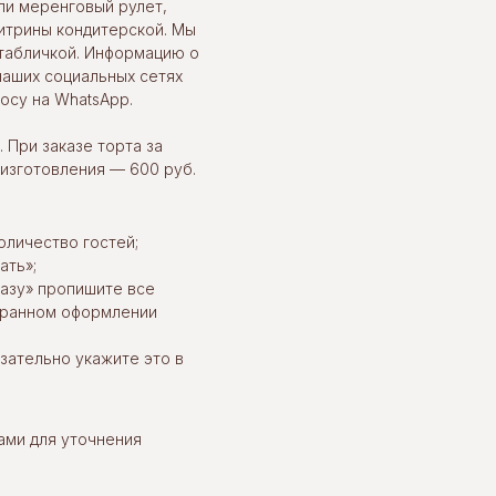
ли меренговый рулет,
итрины кондитерской. Мы
табличкой. Информацию о
наших социальных сетях
осу на WhatsApp.
 При заказе торта за
 изготовления — 600 руб.
оличество гостей;
ать»;
казу» пропишите все
ыбранном оформлении
язательно укажите это в
ами для уточнения