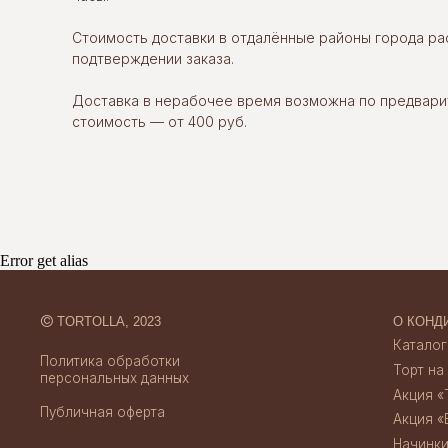
Стоимость доставки в отдалённые районы города р
©
TORTOLLA, 2023
О КОНДИТЕРСК
подтверждении заказа.
Каталог десерт
Политика обработки
Торт на заказ
персональных данных
Доставка в нерабочее время возможна по предвари
Акция «Торт за 
стоимость — от 400 руб.
Публичная оферта
Акция «Бенто за
Начинки тортов
Отзывы
Credits
Скидки и акции
Создание сайта
Доставка и опл
Error get alias