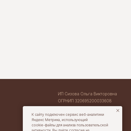
ИП Сизова Ольга Викторовна
ОГРНИП 320695200033608
ИНН 710407263633
ВАКАНСИИ В TORTOLLA
cake@tortolla.ru
К сайту подключен сервис веб-аналитики
Яндекс Метрика, использующий
cookie-файлы для анализа пользовательской
активности. Вы даёте согласие на