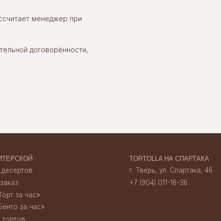
ассчитает менеджер при
ОЙ
TORTOLLA НА СПАРТАКА
ов
г. Тверь, ул. Спартака, 46
+7 (904) 011-16-36
тельной договорённости,
час»‎
 час»‎
TORTOLLA НА НАБЕРЕЖНОЙ
г. Тверь, наб. А. Никитина, 30
+7 (920) 156 13 35
ата