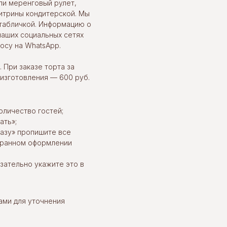
ли меренговый рулет,
итрины кондитерской. Мы
табличкой. Информацию о
наших социальных сетях
осу на WhatsApp.
 При заказе торта за
 изготовления — 600 руб.
оличество гостей;
ать»;
казу» пропишите все
ыбранном оформлении
язательно укажите это в
ами для уточнения