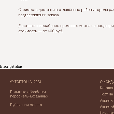
Стоимость доставки в отдалённые районы города р
©
TORTOLLA, 2023
О КОНДИТЕРСК
подтверждении заказа.
Каталог десерт
Политика обработки
Торт на заказ
персональных данных
Доставка в нерабочее время возможна по предвари
Акция «Торт за 
стоимость — от 400 руб.
Публичная оферта
Акция «Бенто за
Начинки тортов
Отзывы
Credits
Скидки и акции
Создание сайта
Доставка и опл
Error get alias