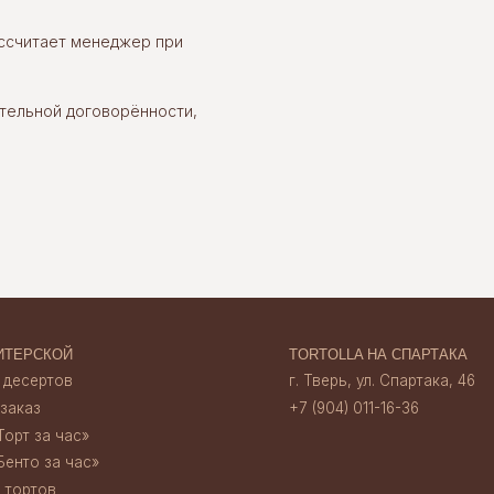
ассчитает менеджер при
ОЙ
TORTOLLA НА СПАРТАКА
ов
г. Тверь, ул. Спартака, 46
+7 (904) 011-16-36
тельной договорённости,
час»‎
 час»‎
TORTOLLA НА НАБЕРЕЖНОЙ
г. Тверь, наб. А. Никитина, 30
+7 (920) 156 13 35
ата