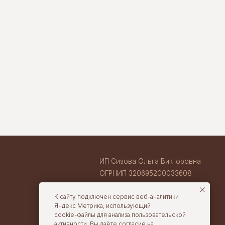
ИП Сизова Ольга Викторовна
ОГРНИП 320695200033608
ИНН 710407263633
ВАКАНСИИ В TORTOLLA
cake@tortolla.ru
К сайту подключен сервис веб-аналитики
Яндекс Метрика, использующий
cookie-файлы для анализа пользовательской
активности. Вы даёте согласие на