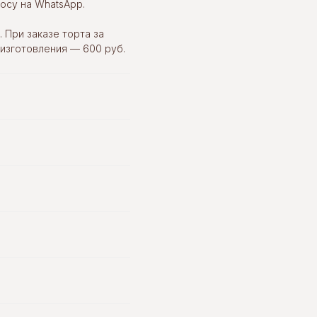
осу на WhatsApp.
 При заказе торта за
 изготовления — 600 руб.
ОЙ
TORTOLLA НА СПАРТАКА
ов
г. Тверь, ул. Спартака, 46