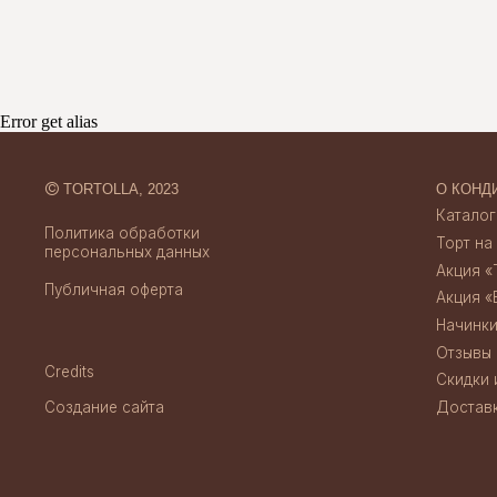
Торт на заказ
персональных данных
Акция «Торт за 
Публичная оферта
Акция «Бенто за
Начинки тортов
Отзывы
Credits
Error get alias
Скидки и акции
Создание сайта
Доставка и опл