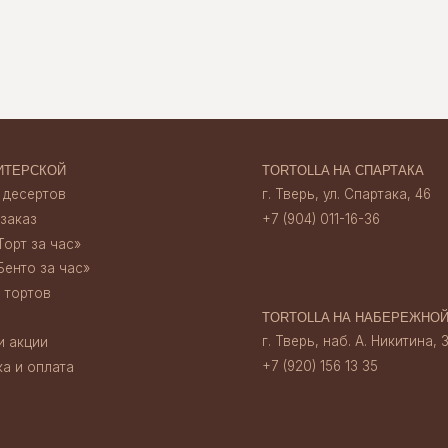
+7 (904) 011-16-36
час»‎
 час»‎
TORTOLLA НА НАБЕРЕЖНОЙ
г. Тверь, наб. А. Никитина, 30
+7 (920) 156 13 35
ата