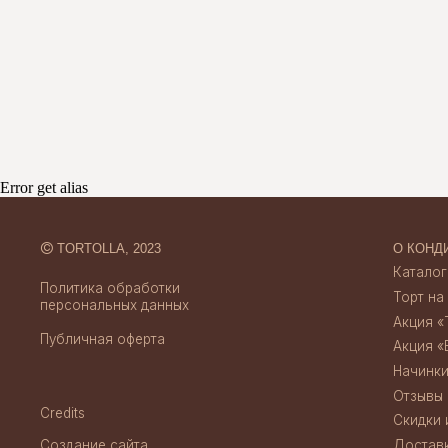
©
TORTOLLA, 2023
О КОНДИТЕРСК
Каталог десерт
Политика обработки
Торт на заказ
персональных данных
Акция «Торт за 
Публичная оферта
Акция «Бенто за
Error get alias
Начинки тортов
Отзывы
Credits
Скидки и акции
Создание сайта
Доставка и опл