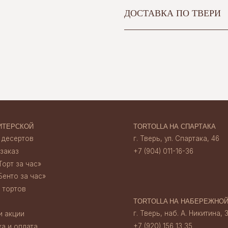
ДОСТАВКА ПО ТВЕРИ
ОЙ
TORTOLLA НА СПАРТАКА
ов
г. Тверь, ул. Спартака, 46
+7 (904) 011-16-36
час»‎
 час»‎
TORTOLLA НА НАБЕРЕЖНОЙ
г. Тверь, наб. А. Никитина, 30
+7 (920) 156 13 35
ата