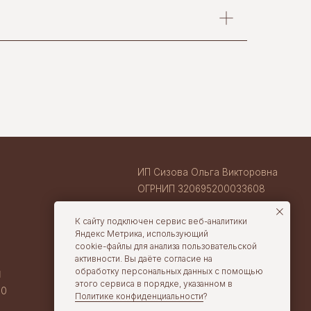
ИП Сизова Ольга Викторовна
ОГРНИП 320695200033608
ИНН 710407263633
ВАКАНСИИ В TORTOLLA
cake@tortolla.ru
К сайту подключен сервис веб-аналитики
Яндекс Метрика, использующий
cookie-файлы для анализа пользовательской
активности. Вы даёте согласие на
обработку персональных данных с помощью
этого сервиса в порядке, указанном в
Политике конфиденциальности
?