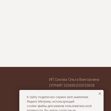
ИП Сизова Ольга Викторовна
ОГРНИП 320695200033608
ИНН 710407263633
ВАКАНСИИ В TORTOLLA
cake@tortolla.ru
К сайту подключен сервис веб-аналитики
Яндекс Метрика, использующий
cookie-файлы для анализа пользовательской
активности. Вы даёте согласие на