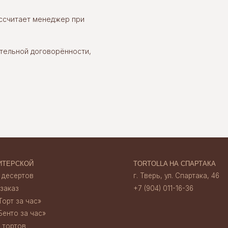
ассчитает менеджер при
ОЙ
TORTOLLA НА СПАРТАКА
ов
г. Тверь, ул. Спартака, 46
+7 (904) 011-16-36
тельной договорённости,
час»‎
 час»‎
TORTOLLA НА НАБЕРЕЖНОЙ
г. Тверь, наб. А. Никитина, 30
+7 (920) 156 13 35
ата