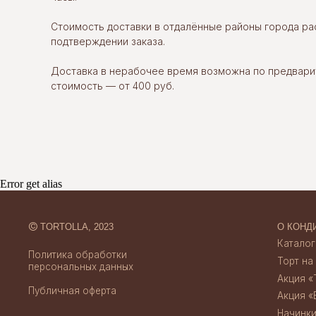
Стоимость доставки в отдалённые районы города р
©
TORTOLLA, 2023
О КОНДИТЕРСК
подтверждении заказа.
Каталог десерт
Политика обработки
Торт на заказ
персональных данных
Доставка в нерабочее время возможна по предвари
Акция «Торт за 
стоимость — от 400 руб.
Публичная оферта
Акция «Бенто за
Начинки тортов
Отзывы
Credits
Скидки и акции
Создание сайта
Доставка и опл
Error get alias