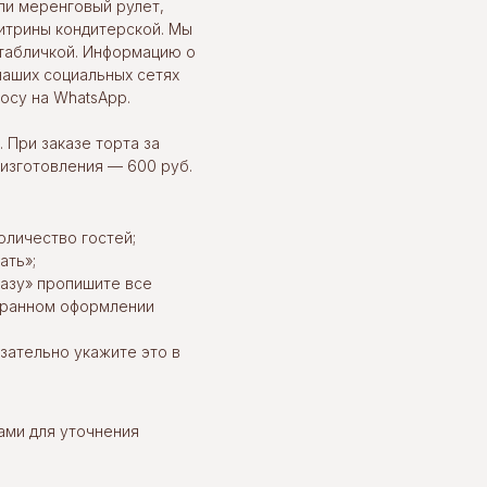
ли меренговый рулет,
итрины кондитерской. Мы
табличкой. Информацию о
наших социальных сетях
осу на WhatsApp.
 При заказе торта за
 изготовления — 600 руб.
оличество гостей;
ать»;
казу» пропишите все
ыбранном оформлении
язательно укажите это в
ами для уточнения