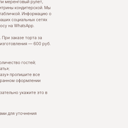
ли меренговый рулет,
итрины кондитерской. Мы
табличкой. Информацию о
наших социальных сетях
осу на WhatsApp.
 При заказе торта за
 изготовления — 600 руб.
оличество гостей;
ать»;
казу» пропишите все
ыбранном оформлении
язательно укажите это в
ами для уточнения