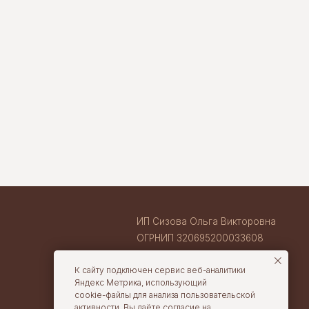
ИП Сизова Ольга Викторовна
ОГРНИП 320695200033608
ИНН 710407263633
ВАКАНСИИ В TORTOLLA
cake@tortolla.ru
К сайту подключен сервис веб-аналитики
Яндекс Метрика, использующий
cookie-файлы для анализа пользовательской
активности. Вы даёте согласие на