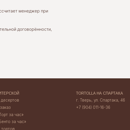
ассчитает менеджер при
ОЙ
TORTOLLA НА СПАРТАКА
ов
г. Тверь, ул. Спартака, 46
+7 (904) 011-16-36
тельной договорённости,
час»‎
 час»‎
TORTOLLA НА НАБЕРЕЖНОЙ
г. Тверь, наб. А. Никитина, 30
+7 (920) 156 13 35
ата