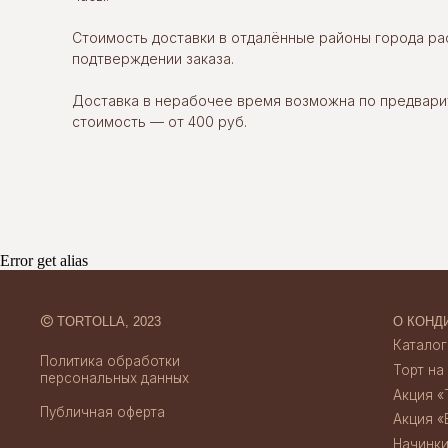
Стоимость доставки в отдалённые районы города р
©
TORTOLLA, 2023
О КОНДИТЕРСК
подтверждении заказа.
Каталог десерт
Политика обработки
Торт на заказ
персональных данных
Доставка в нерабочее время возможна по предвари
Акция «Торт за 
стоимость — от 400 руб.
Публичная оферта
Акция «Бенто за
Начинки тортов
Отзывы
Credits
Скидки и акции
Создание сайта
Доставка и опл
Error get alias