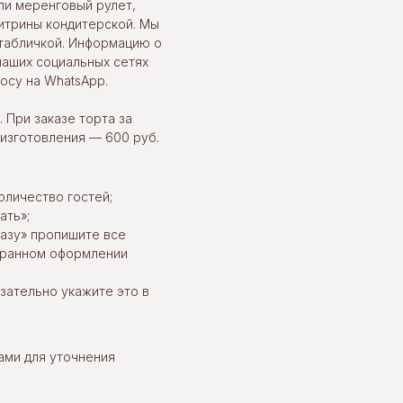
ли меренговый рулет,
итрины кондитерской. Мы
табличкой. Информацию о
наших социальных сетях
осу на WhatsApp.
 При заказе торта за
 изготовления — 600 руб.
оличество гостей;
ать»;
казу» пропишите все
ыбранном оформлении
язательно укажите это в
ами для уточнения