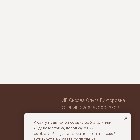
ИП Сизова Ольга Викторовна
ОГРНИП 320695200033608
ИНН 710407263633
ВАКАНСИИ В TORTOLLA
cake@tortolla.ru
К сайту подключен сервис веб-аналитики
Яндекс Метрика, использующий
cookie-файлы для анализа пользовательской
активности. Вы даёте согласие на