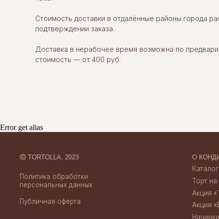
Стоимость доставки в отдалённые районы города р
©
TORTOLLA, 2023
О КОНДИТЕРСК
подтверждении заказа.
Каталог десерт
Политика обработки
Торт на заказ
персональных данных
Доставка в нерабочее время возможна по предвари
Акция «Торт за 
стоимость — от 400 руб.
Публичная оферта
Акция «Бенто за
Начинки тортов
Отзывы
Credits
Скидки и акции
Создание сайта
Доставка и опл
Error get alias