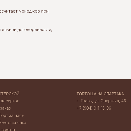
ассчитает менеджер при
ОЙ
TORTOLLA НА СПАРТАКА
ов
г. Тверь, ул. Спартака, 46
+7 (904) 011-16-36
тельной договорённости,
час»‎
 час»‎
TORTOLLA НА НАБЕРЕЖНОЙ
г. Тверь, наб. А. Никитина, 30
+7 (920) 156 13 35
ата