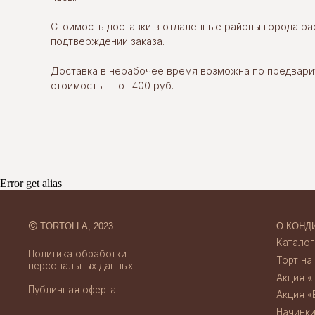
Стоимость доставки в отдалённые районы города р
©
TORTOLLA, 2023
О КОНДИТЕРСК
подтверждении заказа.
Каталог десерт
Политика обработки
Торт на заказ
персональных данных
Доставка в нерабочее время возможна по предвари
Акция «Торт за 
стоимость — от 400 руб.
Публичная оферта
Акция «Бенто за
Начинки тортов
Отзывы
Credits
Скидки и акции
Создание сайта
Доставка и опл
Error get alias