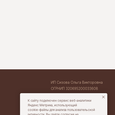
ИП Сизова Ольга Викторовна
ОГРНИП 320695200033608
ИНН 710407263633
ВАКАНСИИ В TORTOLLA
cake@tortolla.ru
К сайту подключен сервис веб-аналитики
Яндекс Метрика, использующий
cookie-файлы для анализа пользовательской
активности. Вы даёте согласие на