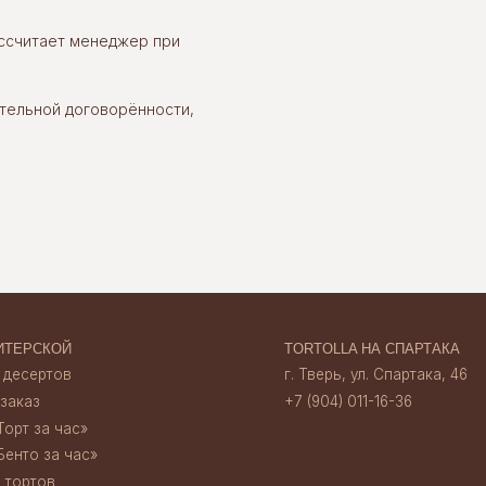
ассчитает менеджер при
ОЙ
TORTOLLA НА СПАРТАКА
ов
г. Тверь, ул. Спартака, 46
+7 (904) 011-16-36
тельной договорённости,
час»‎
 час»‎
TORTOLLA НА НАБЕРЕЖНОЙ
г. Тверь, наб. А. Никитина, 30
+7 (920) 156 13 35
ата