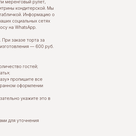
ли меренговый рулет,
итрины кондитерской. Мы
табличкой. Информацию о
наших социальных сетях
осу на WhatsApp.
 При заказе торта за
 изготовления — 600 руб.
оличество гостей;
ать»;
казу» пропишите все
ыбранном оформлении
язательно укажите это в
ами для уточнения