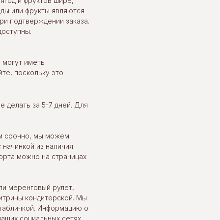
 ягод и фруктов шире,
оды или фрукты являются
ри подтверждении заказа.
доступны.
и могут иметь
те, поскольку это
 делать за 5-7 дней. Для
м срочно, мы можем
 начинкой из наличия.
орта можно на страницах
ли меренговый рулет,
итрины кондитерской. Мы
табличкой. Информацию о
наших социальных сетях