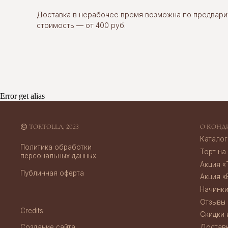
Каталог десерт
Политика обработки
Торт на заказ
Доставка в нерабочее время возможна по предвари
персональных данных
Акция «Торт за 
стоимость — от 400 руб.
Публичная оферта
Акция «Бенто за
Начинки тортов
Отзывы
Credits
Скидки и акции
Создание сайта
Доставка и опл
Error get alias