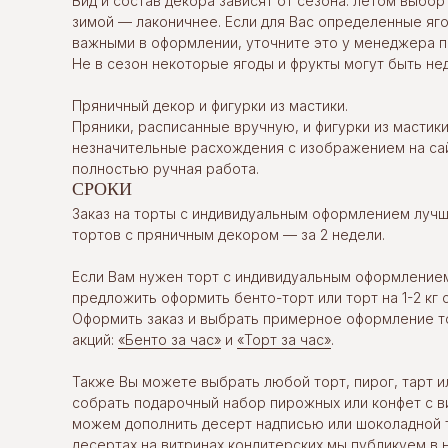
Вид и состав декора зависят от сезона: летом выбор
зимой — лаконичнее. Если для Вас определенные яг
важными в оформлении, уточните это у менеджера п
Не в сезон некоторые ягоды и фрукты могут быть не
Пряничный декор и фигурки из мастики.
Пряники, расписанные вручную, и фигурки из мастик
незначительные расхождения с изображением на сай
полностью ручная работа.
СРОКИ
Заказ на торты с индивидуальным оформлением лучше
тортов с пряничным декором — за 2 недели.
Если Вам нужен торт с индивидуальным оформление
предложить оформить бенто-торт или торт на 1-2 кг с
Оформить заказ и выбрать примерное оформление т
акций:
«Бенто за час»
и
«Торт за час»
.
Также Вы можете выбрать любой торт, пирог, тарт и
собрать подарочный набор пирожных или конфет с в
можем дополнить десерт надписью или шоколадной 
десертах на витринах кондитерских мы публикуем в 