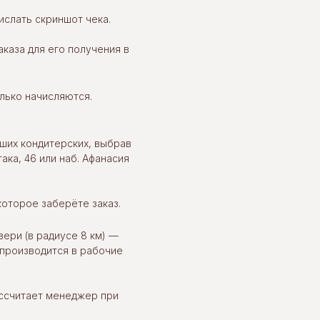
слать скриншот чека.
каза для его получения в
олько начисляются.
ших кондитерских, выбрав
ака, 46 или наб. Афанасия
которое заберёте заказ.
вери (в радиусе 8 км) —
 производится в рабочие
ассчитает менеджер при
ОЙ
TORTOLLA НА СПАРТАКА