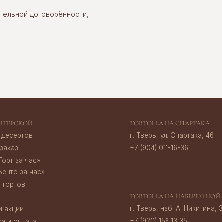
ов
г. Тверь, ул. Спартака, 46
+7 (904) 011-16-36
тельной договорённости,
час»‎
 час»‎
TORTOLLA НА НАБЕРЕЖНОЙ
г. Тверь, наб. А. Никитина, 30
+7 (920) 156 13 35
ата