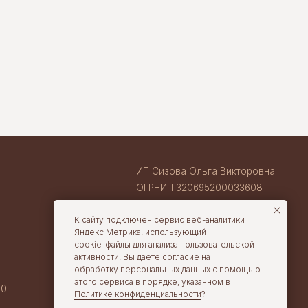
ОГРНИП 320695200033608
ИНН 710407263633
ВАКАНСИИ В TORTOLLA
cake@tortolla.ru
К сайту подключен сервис веб-аналитики
Яндекс Метрика, использующий
cookie-файлы для анализа пользовательской
активности. Вы даёте согласие на
обработку персональных данных с помощью
этого сервиса в порядке, указанном в
Политике конфиденциальности
?