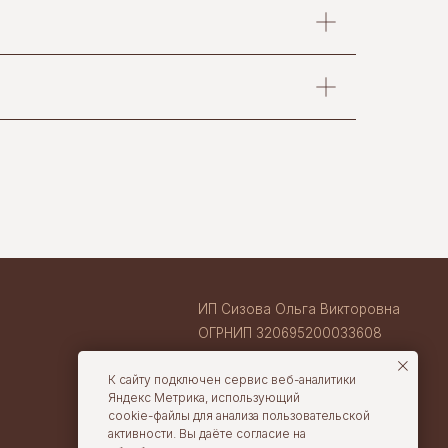
ИП Сизова Ольга Викторовна
ОГРНИП 320695200033608
ИНН 710407263633
ВАКАНСИИ В TORTOLLA
cake@tortolla.ru
К сайту подключен сервис веб-аналитики
Яндекс Метрика, использующий
cookie-файлы для анализа пользовательской
активности. Вы даёте согласие на