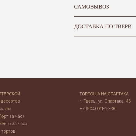
САМОВЫВОЗ
ДОСТАВКА ПО ТВЕРИ
ОЙ
TORTOLLA НА СПАРТАКА
ов
г. Тверь, ул. Спартака, 46
+7 (904) 011-16-36
час»‎
 час»‎
TORTOLLA НА НАБЕРЕЖНОЙ
г. Тверь, наб. А. Никитина, 30
+7 (920) 156 13 35
ата