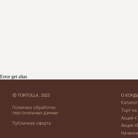
©
TORTOLLA, 2023
О КОНДИТЕРСК
Каталог десерт
Политика обработки
Торт на заказ
персональных данных
Акция «Торт за 
Публичная оферта
Акция «Бенто за
Начинки тортов
Error get alias
Отзывы
Credits
Скидки и акции
Создание сайта
Доставка и опл