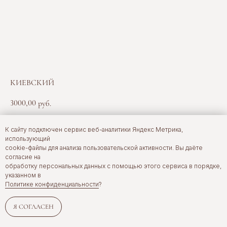
КИЕВСКИЙ
3000,00
руб.
К сайту подключен сервис веб-аналитики Яндекс Метрика,
BUY NOW
использующий
cookie-файлы для анализа пользовательской активности. Вы даёте
согласие на
Ореховое безе с фундуком, два вида крема «Шарлотт» (с
обработку персональных данных с помощью этого сервиса в порядке,
фундучным пралине и шоколадный), глазурь из тёмного шоколада,
указанном в
крошка из орехового безе
Политике конфиденциальности
?
Я СОГЛАСЕН
Error get alias