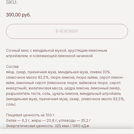
SKU:
300,00
руб.
В КОРЗИНУ
Сочный кекс с миндальной мукой, хрустящим лимонным
штрейзелем, и освежающей лимонной начинкой.
Состав:
яйца, сахар, пшеничная мука, миндальная мука, сливки 33%,
сливочное масло 82,5%, пюре лимона, пюре лайма, сироп лимон-
лайм, лимонный сироп (лимонное пюре, лаймовое пюре, сироп
инвертный), желатиновая масса, цедра лимона, лимонный ликёр,
разрыхлитель теста, соль, цукаты лимона, миндальный штройзель
(миндальная мука, пшеничная мука, сахар, сливочное масло 82,5%,
соль).
Пищевая ценность на 100 г:
белки — 6,3 г, жиры — 20,8 г, углеводы — 35,2 г
Энергетическая ценность: 325 ккал / 1360 кДж