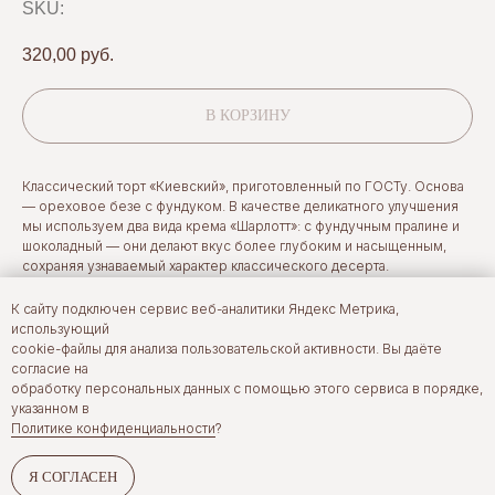
SKU:
320,00
руб.
В КОРЗИНУ
Классический торт «Киевский», приготовленный по ГОСТу. Основа
— ореховое безе с фундуком. В качестве деликатного улучшения
мы используем два вида крема «Шарлотт»: с фундучным пралине и
шоколадный — они делают вкус более глубоким и насыщенным,
сохраняя узнаваемый характер классического десерта.
Состав: фундук, молоко, сахар, сливочное масло 82,5%, белок,
К сайту подключен сервис веб-аналитики Яндекс Метрика,
пралине фундук, молочный шоколад 33%, желток, мука, кукурузный
использующий
крахмал, желатин, соль.
cookie-файлы для анализа пользовательской активности. Вы даёте
согласие на
Вес — 120 гр.
обработку персональных данных с помощью этого сервиса в порядке,
указанном в
Срок годности - 3 суток. Хранить в холодильнике.
Политике конфиденциальности
?
Я СОГЛАСЕН