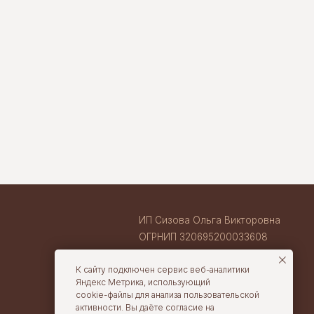
ИП Сизова Ольга Викторовна
ОГРНИП 320695200033608
ИНН 710407263633
ВАКАНСИИ В TORTOLLA
cake@tortolla.ru
К сайту подключен сервис веб-аналитики
Яндекс Метрика, использующий
cookie-файлы для анализа пользовательской
активности. Вы даёте согласие на