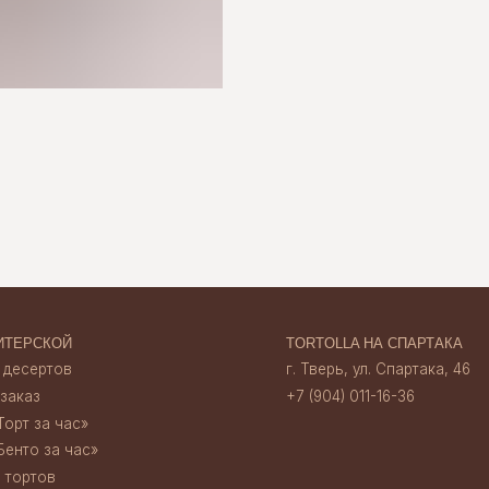
ОЙ
TORTOLLA НА СПАРТАКА
ов
г. Тверь, ул. Спартака, 46
+7 (904) 011-16-36
час»‎
 час»‎
TORTOLLA НА НАБЕРЕЖНОЙ
г. Тверь, наб. А. Никитина, 30
+7 (920) 156 13 35
ата