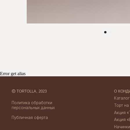
©
TORTOLLA, 2023
О КОНДИТЕРСК
Каталог десерт
Политика обработки
Торт на заказ
персональных данных
Акция «Торт за 
Error get alias
Публичная оферта
Акция «Бенто за
Начинки тортов
Отзывы
Credits
Скидки и акции
Создание сайта
Доставка и опл